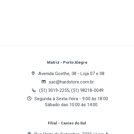
1
(atual)
2
3
4
5
Write A Review
Review Stars
Your Name
Matriz - Porto Alegre
Avenida Goethe, 38 - Loja 07 e 08
sac@hardstore.com.br
Email Address
(51) 3019-2255, (51) 98218-0049
Segunda à Sexta-feira - 9:00 às 18:00
Sábado das 10:00 às 14:00
Your Review
Filial - Caxias do Sul