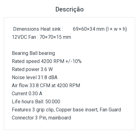
Descrição
Dimensions Heat sink : 69×60×34 mm (l × w × h)
12VDC Fan : 70×70×15 mm
Bearing Ball bearing
Rated speed 4200 RPM +/-10%
Rated power 3.6 W
Noise level 31.8 dBA
Air flow 33.8 CFM at 4200 RPM
Current 0.30 A
Life hours Ball: 50.000
Features 3 grip clip, Copper base insert, Fan Guard
Connector 3 Pin, mainboard
Customer Reviews