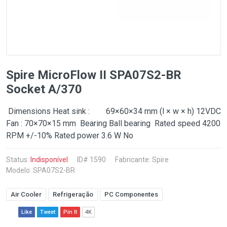
Spire MicroFlow II SPA07S2-BR
Socket A/370
Dimensions Heat sink : 69×60×34 mm (l × w × h) 12VDC
Fan : 70×70×15 mm Bearing Ball bearing Rated speed 4200
RPM +/-10% Rated power 3.6 W No
Status:
Indisponível
ID# 1590
Fabricante:
Spire
Modelo: SPA07S2-BR
Air Cooler
Refrigeração
PC Componentes
Like
Tweet
Pin It
4K