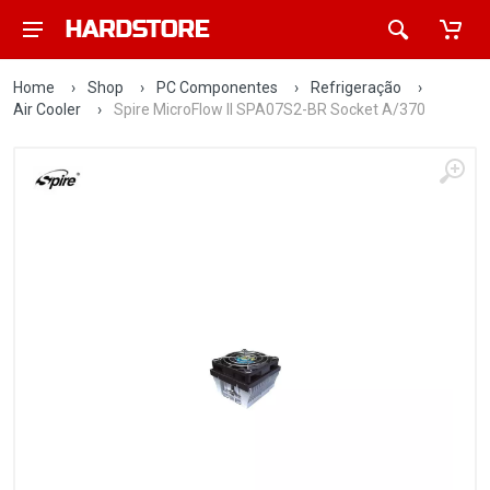
Home
›
Shop
›
PC Componentes
›
Refrigeração
›
Air Cooler
›
Spire MicroFlow II SPA07S2-BR Socket A/370