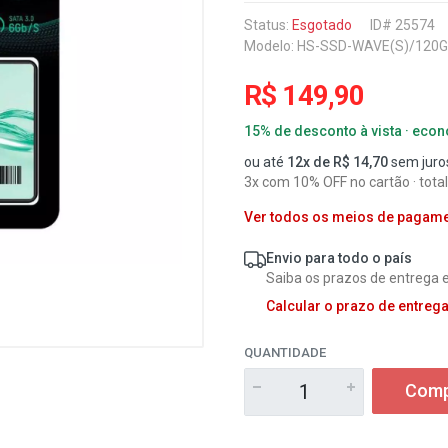
Status:
Esgotado
ID# 25574
Modelo: HS-SSD-WAVE(S)/120G
R$ 149,90
15% de desconto à vista · eco
ou até
12x de R$ 14,70
sem juro
3x com 10% OFF no cartão · tota
Ver todos os meios de pagam
Envio para todo o país
Saiba os prazos de entrega e
Calcular o prazo de entreg
QUANTIDADE
Comp