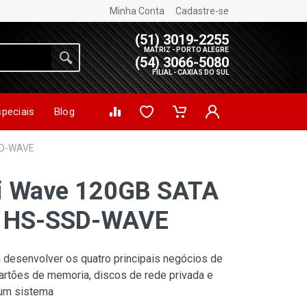
Minha Conta
Cadastre-se
(51) 3019-2255
MATRIZ - PORTO ALEGRE
(54) 3066-5080
FILIAL - CAXIAS DO SUL
speciais
Blog
SD-WAVE
i Wave 120GB SATA
5" HS-SSD-WAVE
desenvolver os quatro principais negócios de
artões de memoria, discos de rede privada e
um sistema