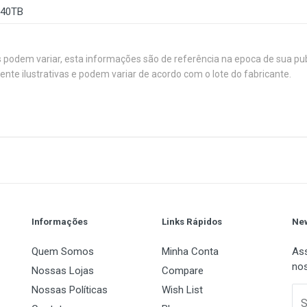
40TB
s podem variar, esta informações são de referência na epoca de sua pu
e ilustrativas e podem variar de acordo com o lote do fabricante.
olver os quatro principais negócios de unidades de estado so
móvel, com um sistema de cadeia de suprimentos solido e um 
ie adota o controlador SSD avançado e Flash NAND 3D para garan
 dados. Do lado da produção, a serie WAVE(S) adota 3D NAND Fl
1
(atual)
2
3
4
5
utomática. Foi testado de acordo com o padrão de servidor de ví
Disco Sólido Interno (SSD)
Wave
120GB
Informações
Links Rápidos
New
1 x SATA
Quem Somos
Minha Conta
Ass
nos
2,5 polegadas
Nossas Lojas
Compare
Nossas Políticas
Wish List
 Name
Email Address
S