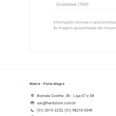
Durabilidade (TBW)
Informações técnicas e característica
As imagens apresentadas são merament
Customer Reviews
A HIKSEMI se compromete a desenv
de rede privada e armazenamento 
lado da tecnologia, WAVE(S) A ser
leitura/gravação e segurança dos
Especificações
fabricada pela linha de produção a
Plataforma
melhorar.
Série
Capacidade
Matriz - Porto Alegre
Write A Review
Interface
Avenida Goethe, 38 - Loja 07 e 08
Formato
sac@hardstore.com.br
(51) 3019-2255, (51) 98218-0049
Review Stars
Your