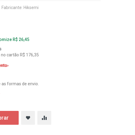
Fabricante:
Hiksemi
nomize R$ 26,45
s
l no cartão R$ 176,35
ento
›
 as formas de envio.
a
rar