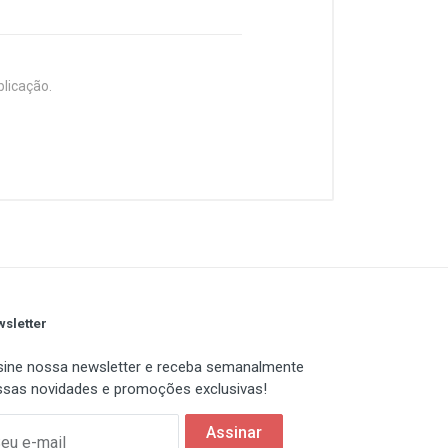
blicação.
lido, cartões de memoria, discos
processo pós-venda perfeito. Do
tir a velocidade de
ash e BGA de boa qualidade e
deo vigilância, para que ofereça
sletter
ine nossa newsletter e receba semanalmente
sas novidades e promoções exclusivas!
Assinar
eu e-mail