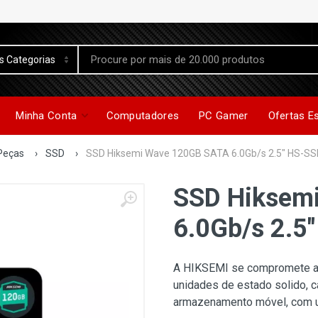
Minha Conta
Computadores
PC Gamer
Ofertas E
Peças
›
SSD
›
SSD Hiksemi Wave 120GB SATA 6.0Gb/s 2.5" HS-S
SSD Hiksem
6.0Gb/s 2.
A HIKSEMI se compromete a 
unidades de estado solido, c
armazenamento móvel, com 