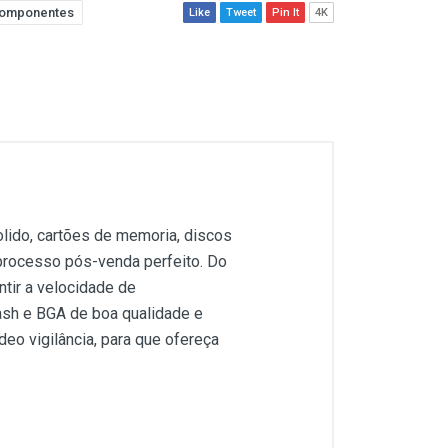
omponentes
Like
Tweet
Pin It
4K
lido, cartões de memoria, discos
processo pós-venda perfeito. Do
tir a velocidade de
ash e BGA de boa qualidade e
deo vigilância, para que ofereça