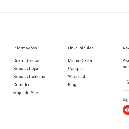
ps. Todas as 24 portas suportam auto MDI / MDIX, não há nece
nd play. Além disso, com a tecnologia de energia eficiente em
sumo de energia e 80% do material de embalagem pode ser rec
1
(atual)
2
3
4
5
esa. Padrões e Protocolos: IEEE 802.3i, IEEE 802.3u, IEEE 802.3
o MDI / MDIX) Fonte de alimentação: 100-240VAC, 50/60Hz Dim
4.8Gbps Taxa de Encaminhamento de Pacotes: 3.57Mpps Tabel
Informações
Links Rápidos
New
Quem Somos
Minha Conta
Ass
nos
Nossas Lojas
Compare
Nossas Políticas
Wish List
 Name
Email Address
S
Contato
Blog
Mapa do Site
Sig