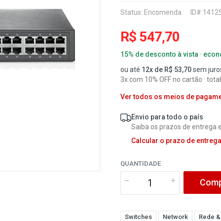
Status:
Encomenda
ID# 1412
R$ 547,70
15% de desconto à vista · eco
ou até
12x de R$ 53,70
sem juro
3x com 10% OFF no cartão · tota
Ver todos os meios de pagam
Envio para todo o país
Saiba os prazos de entrega e
Calcular o prazo de entreg
QUANTIDADE
Comp
Switches
Network
Rede &