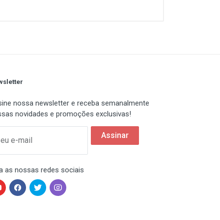
ssidade de se preocupar com o
 termos de inovação, o TL-SF1024D
iclado, tornando-se uma solução
x Interface: 24 portas RJ45 de
ensões (L X C X A): 294 x 180 x
a de Endereços MAC: 8K Buffer de
sletter
ine nossa newsletter e receba semanalmente
sas novidades e promoções exclusivas!
Assinar
eu e-mail
a as nossas redes sociais