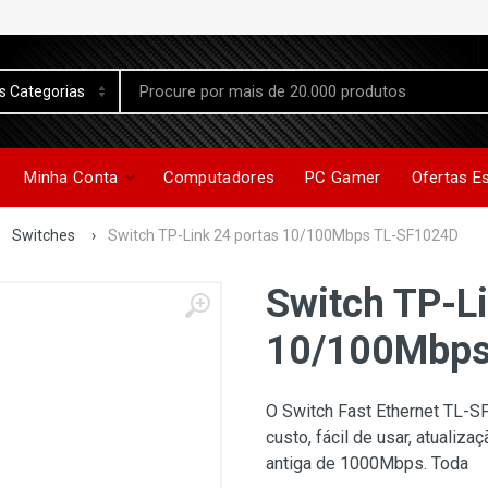
Minha Conta
Computadores
PC Gamer
Ofertas E
Switches
›
Switch TP-Link 24 portas 10/100Mbps TL-SF1024D
Switch TP-Li
10/100Mbps
O Switch Fast Ethernet TL-S
custo, fácil de usar, atualiz
antiga de 1000Mbps. Toda