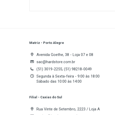
melhorar a rede antiga de 1000Mb
tipo de cabo, simplesmente plug a
pode economizar até 75% * do con
ecológica para a rede de sua empr
Auto-Negociação 10/100Mbps (Aut
44 mm Capacidade de Comutação: 
Memória: 2Mb
Matriz - Porto Alegre
Write A Review
Avenida Goethe, 38 - Loja 07 e 08
sac@hardstore.com.br
(51) 3019-2255, (51) 98218-0049
Review Stars
Your
Segunda à Sexta-feira - 9:00 às 18:00
Sábado das 10:00 às 14:00
Your Review
Filial - Caxias do Sul
Rua Vinte de Setembro, 2223 / Loja A