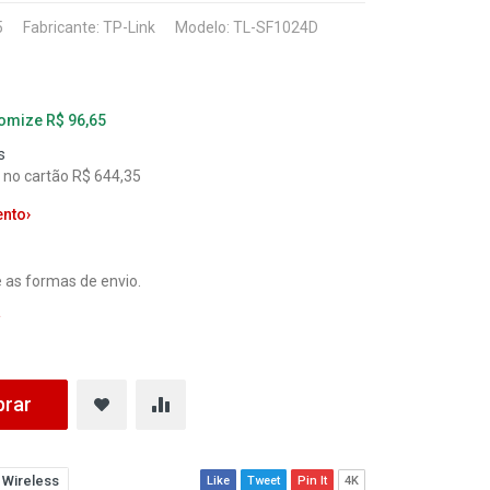
5
Fabricante:
TP-Link
Modelo: TL-SF1024D
nomize R$ 96,65
s
l no cartão R$ 644,35
ento
›
 as formas de envio.
a
rar
 Wireless
Like
Tweet
Pin It
4K