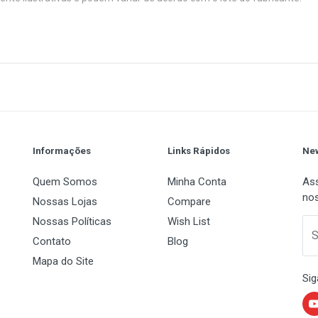
ug-and-play com design ergonômico, layout ABNT2 e cor preta clás
1
(atual)
2
3
4
5
USB
Wired (Com Fio)
Informações
Links Rápidos
New
Quem Somos
Minha Conta
Ass
nos
107
Nossas Lojas
Compare
Nossas Políticas
Wish List
 Name
Padrão
Email Address
S
Contato
Blog
Português (Brasil - ABNT2)
Mapa do Site
Sig