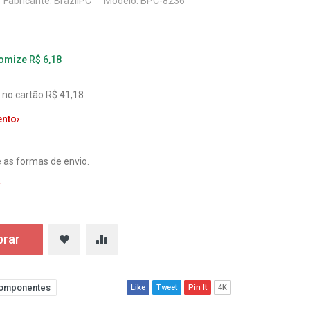
Fabricante:
BrazilPC
Modelo: BPC-8236
nomize R$ 6,18
 no cartão R$ 41,18
ento
›
 as formas de envio.
a
rar
omponentes
Like
Tweet
Pin It
4K