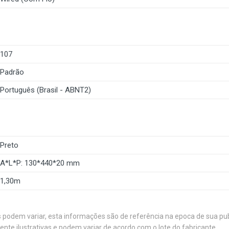
107
Padrão
Português (Brasil - ABNT2)
Preto
A*L*P: 130*440*20 mm
1,30m
s podem variar, esta informações são de referência na epoca de sua pu
e ilustrativas e podem variar de acordo com o lote do fabricante.