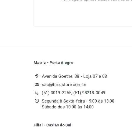
Customer Reviews
Ideal para o dia a dia! Teclado pl
estudos e uso geral.
Conectividade
Interface
Comunicação
Matriz - Porto Alegre
Write A Review
Especificações Técnicas
Avenida Goethe, 38 - Loja 07 e 08
Teclas
sac@hardstore.com.br
(51) 3019-2255, (51) 98218-0049
Review Stars
Estilo
Your
Segunda à Sexta-feira - 9:00 às 18:00
Idioma Padrão
Sábado das 10:00 às 14:00
Your Review
Especificações Físicas
Filial - Caxias do Sul