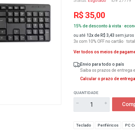
Status:
Esgotado
ID# 27779
R$ 35,00
15% de desconto à vista · eco
ou até
12x de R$ 3,43
sem juros
3x com 10% OFF no cartão · total
Ver todos os meios de pagam
Envio para todo o país
Saiba os prazos de entrega e
Calcular o prazo de entreg
QUANTIDADE
Comp
Teclado
Periféricos
PC C