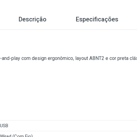
Descrição
Especificações
ug-and-play com design ergonômico, layout ABNT2 e cor preta clás
USB
Wired (Com Fio)