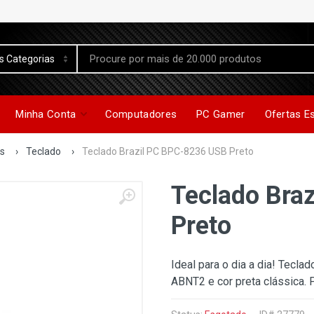
Minha Conta
Computadores
PC Gamer
Ofertas E
os
›
Teclado
›
Teclado Brazil PC BPC-8236 USB Preto
Teclado Bra
Preto
Ideal para o dia a dia! Tecl
ABNT2 e cor preta clássica. P