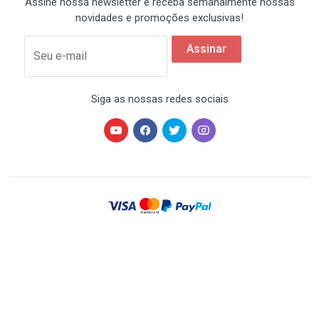
Assine nossa newsletter e receba semanalmente nossas
novidades e promoções exclusivas!
Assinar
Seu e-mail
Siga as nossas redes sociais
HARDSTORE® é uma marca registrada de HARDSTORE
COMÉRCIO IMP. EXP. DE EQUIP. DE INFORMÁTICA - CNPJ
07.350.337/0001-78 | Todos os direitos reservados. Os
preços anunciados neste site ou via e-mail
promocional podem ser alterados sem prévio aviso. A
HARDSTORE não é responsável por erros descritivos.
As fotos contidas nesta página são meramente
ilustrativas do produto e podem variar de acordo com o
fornecedor/lote do fabricante.