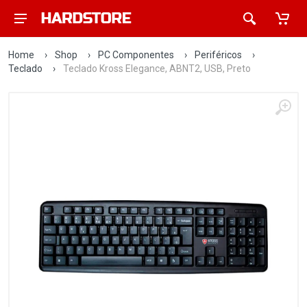
Home
›
Shop
›
PC Componentes
›
Periféricos
›
Teclado
›
Teclado Kross Elegance, ABNT2, USB, Preto