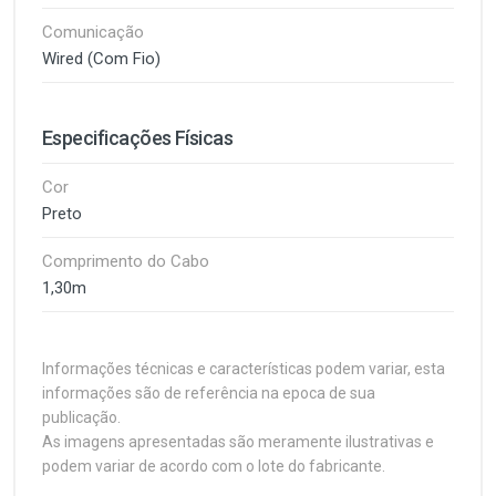
Comunicação
Wired (Com Fio)
Especificações Físicas
Cor
Preto
Comprimento do Cabo
1,30m
Informações técnicas e características podem variar, esta
informações são de referência na epoca de sua
publicação.
As imagens apresentadas são meramente ilustrativas e
podem variar de acordo com o lote do fabricante.
Leve-o para onde você quiser. Com um design