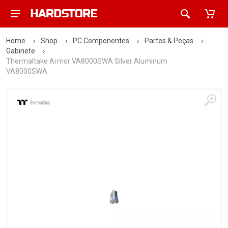
Home
›
Shop
›
PC Componentes
›
Partes & Peças
›
Gabinete
›
Thermaltake Armor VA8000SWA Silver Aluminum
VA8000SWA