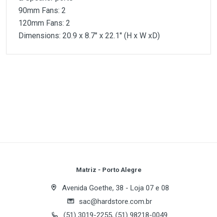
90mm Fans: 2
120mm Fans: 2
Dimensions: 20.9 x 8.7" x 22.1" (H x W xD)
Customer Reviews
1
(atual)
2
3
4
5
Write A Review
Review Stars
Your Name
Matriz - Porto Alegre
Avenida Goethe, 38 - Loja 07 e 08
sac@hardstore.com.br
Email Address
(51) 3019-2255, (51) 98218-0049