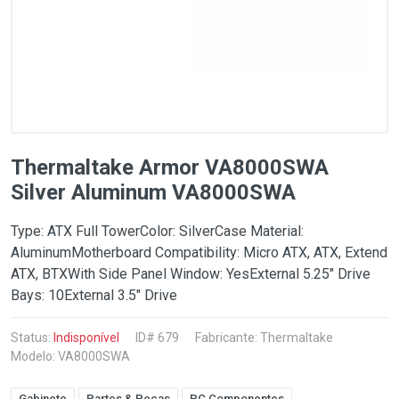
Thermaltake Armor VA8000SWA
Silver Aluminum VA8000SWA
Type: ATX Full TowerColor: SilverCase Material:
AluminumMotherboard Compatibility: Micro ATX, ATX, Extend
ATX, BTXWith Side Panel Window: YesExternal 5.25" Drive
Bays: 10External 3.5" Drive
Status:
Indisponível
ID# 679
Fabricante:
Thermaltake
Modelo: VA8000SWA
Gabinete
Partes & Peças
PC Componentes