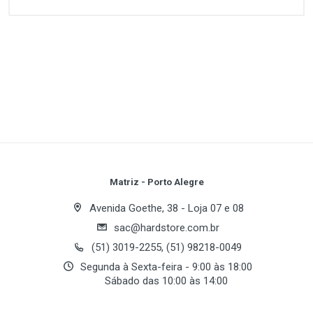
Customer Reviews
1
(atual)
2
3
4
5
Write A Review
Review Stars
Your Name
Matriz - Porto Alegre
Avenida Goethe, 38 - Loja 07 e 08
sac@hardstore.com.br
Email Address
(51) 3019-2255, (51) 98218-0049
Segunda à Sexta-feira - 9:00 às 18:00
Sábado das 10:00 às 14:00
Your Review