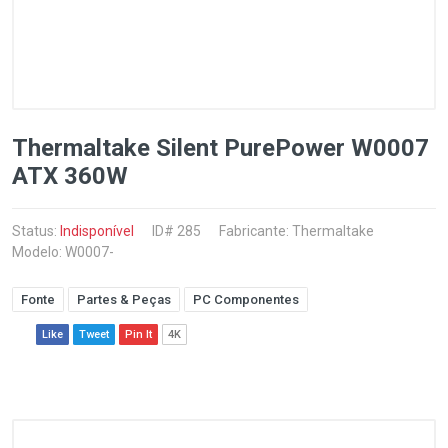
Thermaltake Silent PurePower W0007
ATX 360W
Status:
Indisponível
ID# 285
Fabricante:
Thermaltake
Modelo: W0007-
Fonte
Partes & Peças
PC Componentes
Like
Tweet
Pin It
4K