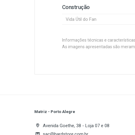
Construção
Vida Útil do Fan
Informações técnicas e característica
As imagens apresentadas são merament
Customer Reviews
Introduzindo o Water Cooler Hidra 
ventiladores de 120mm para propo
também eleva o estilo do seu set
Ventoinha
Dimensão do Fan
Velocidade do Fan
Fluxo de Ar (CFM)
Matriz - Porto Alegre
Write A Review
Nível de Ruído
Avenida Goethe, 38 - Loja 07 e 08
Tipo de Rolamento
sac@hardstore.com.br