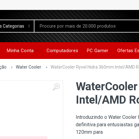
Minha Conta
Computadores
PC Gamer
Ofertas E
ação
›
Water Cooler
›
WaterCooler Ryvel Hidra 360mm Intel/AMD 
WaterCooler
Intel/AMD R
Introduzindo o Water Cooler H
definitiva para entusiastas 
120mm para