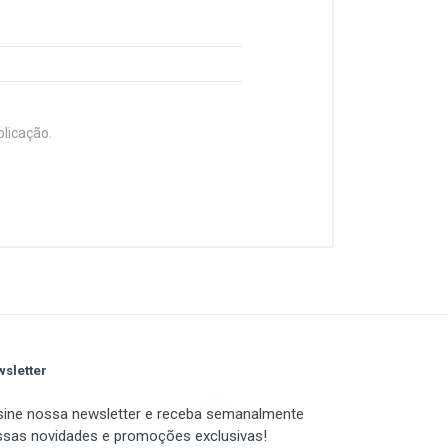
blicação.
siastas gamers. Equipado com três
seus componentes resfriados, mas
sletter
ine nossa newsletter e receba semanalmente
sas novidades e promoções exclusivas!