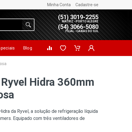
Minha Conta
Cadastre-se
(51) 3019-2255
MATRIZ - PORTO ALEGRE
(54) 3066-5080
FILIAL - CAXIAS DO SUL
speciais
Blog
Rosa
 Ryvel Hidra 360mm
osa
idra da Ryvel, a solução de refrigeração líquida
gamers. Equipado com três ventiladores de