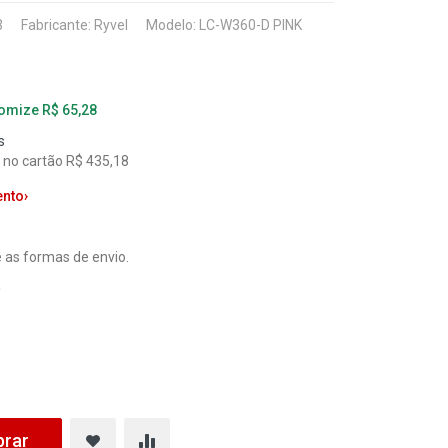
3
Fabricante:
Ryvel
Modelo: LC-W360-D PINK
nomize R$ 65,28
s
l no cartão R$ 435,18
ento
›
 as formas de envio.
a
rar