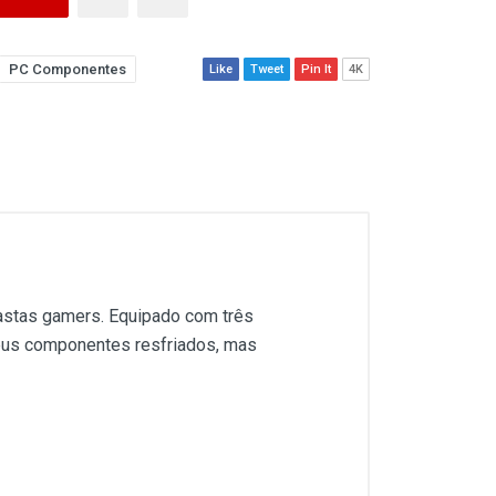
PC Componentes
Like
Tweet
Pin It
4K
siastas gamers. Equipado com três
seus componentes resfriados, mas