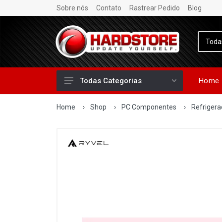
Sobre nós
Contato
Rastrear Pedido
Blog
Home
Todas Categorias
Home
›
Shop
›
PC Componentes
›
Refriger