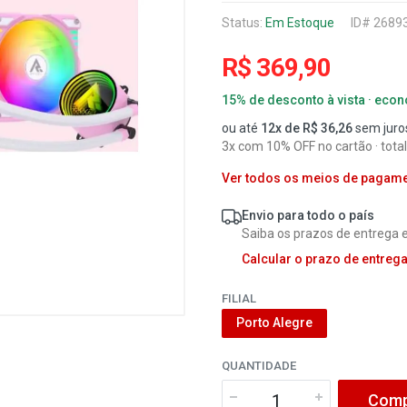
Status:
Em Estoque
ID# 2689
R$ 369,90
15% de desconto à vista · eco
ou até
12x de R$ 36,26
sem juro
3x com 10% OFF no cartão · tota
Ver todos os meios de pagam
Envio para todo o país
Saiba os prazos de entrega e
Calcular o prazo de entreg
FILIAL
Porto Alegre
QUANTIDADE
Comp