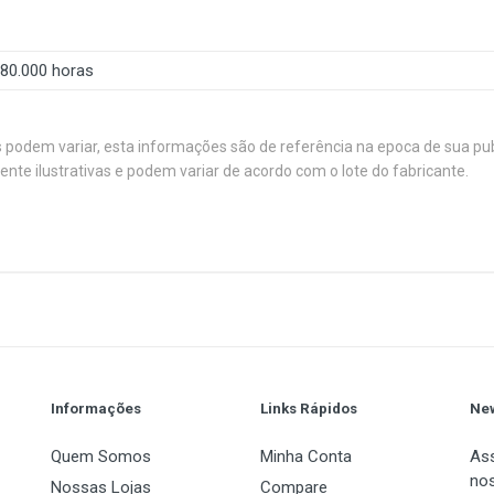
80.000 horas
s podem variar, esta informações são de referência na epoca de sua pu
e ilustrativas e podem variar de acordo com o lote do fabricante.
da Ryvel, a solução de refrigeração líquida definitiva para entu
rcionar um fluxo de ar otimizado, o Hidra não apenas mantém 
up para outro patamar com seus deslumbrantes efeitos ARGB.
1
(atual)
2
3
4
5
120 x 25 mm
800-1800RPM
67.3FM (MAX)
Informações
Links Rápidos
New
30dB(A)
Quem Somos
Minha Conta
Ass
nos
Rolamento Hidráulico
Nossas Lojas
Compare