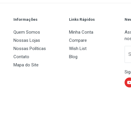
WD Caviar
40GB
Informações
Links Rápidos
New
IDE/PATA
Quem Somos
Minha Conta
Ass
nos
Nossas Lojas
Compare
Nossas Políticas
Wish List
 Name
Email Address
S
Contato
Blog
7200
Mapa do Site
2 MB
Sig
8.9 ms