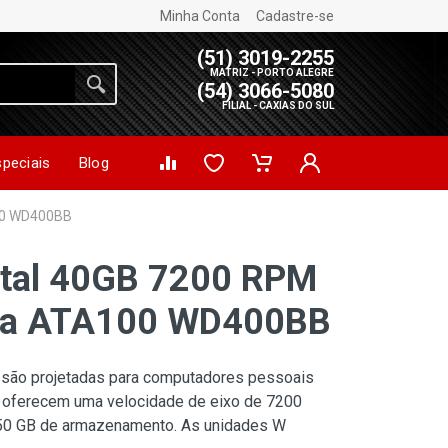
Minha Conta
Cadastre-se
(51) 3019-2255
MATRIZ - PORTO ALEGRE
(54) 3066-5080
FILIAL - CAXIAS DO SUL
speciais
Blog
100 WD400BB
ital 40GB 7200 RPM
tra ATA100 WD400BB
 são projetadas para computadores pessoais
 oferecem uma velocidade de eixo de 7200
50 GB de armazenamento. As unidades W