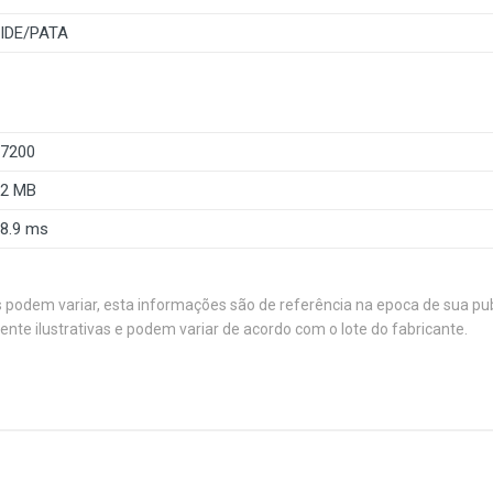
IDE/PATA
7200
2 MB
8.9 ms
s podem variar, esta informações são de referência na epoca de sua pu
e ilustrativas e podem variar de acordo com o lote do fabricante.
projetadas para computadores pessoais de mesa convencionais.
 e até 250 GB de armazenamento. As unidades WD Caviar foram
fiabilidade por pessoas que entendem a importância de seus dad
1
(atual)
2
3
4
5
HDD Interno (Desktop)