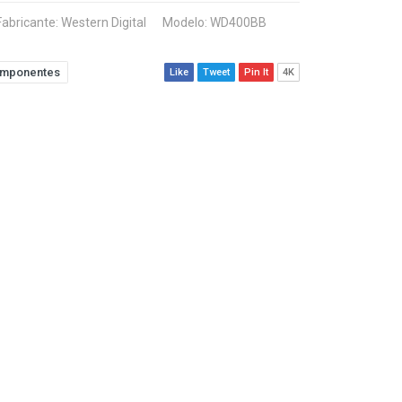
Fabricante:
Western Digital
Modelo: WD400BB
mponentes
Like
Tweet
Pin It
4K