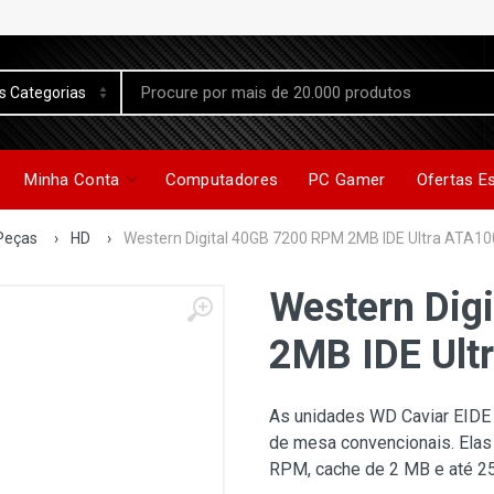
Minha Conta
Computadores
PC Gamer
Ofertas E
Peças
›
HD
›
Western Digital 40GB 7200 RPM 2MB IDE Ultra ATA
Western Dig
2MB IDE Ul
As unidades WD Caviar EIDE
de mesa convencionais. Elas
RPM, cache de 2 MB e até 2