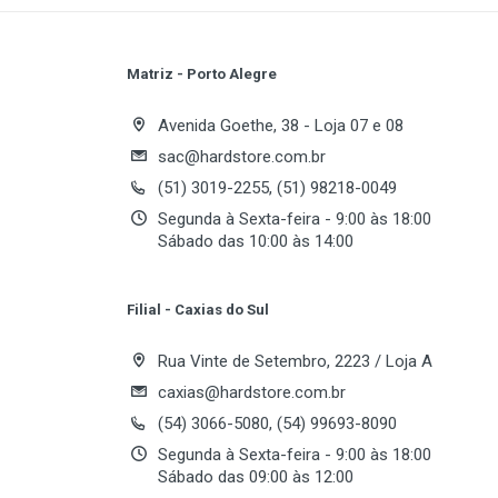
Série
Capacidade
Matriz - Porto Alegre
Write A Review
Interface
Avenida Goethe, 38 - Loja 07 e 08
sac@hardstore.com.br
Desempenho
(51) 3019-2255, (51) 98218-0049
Review Stars
Your
Segunda à Sexta-feira - 9:00 às 18:00
RPM
Sábado das 10:00 às 14:00
Cache
Your Review
Latência Média
Filial - Caxias do Sul
Rua Vinte de Setembro, 2223 / Loja A
caxias@hardstore.com.br
(54) 3066-5080, (54) 99693-8090
Segunda à Sexta-feira - 9:00 às 18:00
Sábado das 09:00 às 12:00