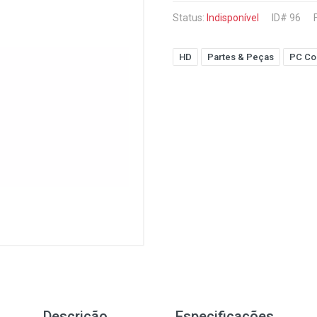
Status:
Indisponível
ID# 96
HD
Partes & Peças
PC Co
Descrição
Especificações