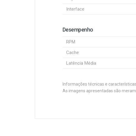
Interface
Desempenho
RPM
Cache
Latência Média
Informações técnicas e característica
As imagens apresentadas são merament
Customer Reviews
As unidades WD Caviar EIDE são 
eixo de 7200 RPM, cache de 2 MB
altos padrões de qualidade e con
Especificações
Plataforma