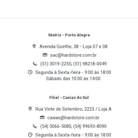
PixelPipelines:
Write A Review
TV Tuner:
TV-Out:
VIVO:
Review Stars
Your Name
Matriz - Porto Alegre
Avenida Goethe, 38 - Loja 07 e 08
sac@hardstore.com.br
Email Address
(51) 3019-2255, (51) 98218-0049
Segunda à Sexta-feira - 9:00 às 18:00
Sábado das 10:00 às 14:00
Your Review
Filial - Caxias do Sul
Rua Vinte de Setembro, 2223 / Loja A
caxias@hardstore.com.br
(54) 3066-5080, (54) 99693-8090
Segunda à Sexta-feira - 9:00 às 18:00