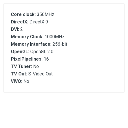
Core clock:
350MHz
DirectX:
DirectX 9
DVI:
2
Memory Clock:
1000MHz
Memory Interface:
256-bit
OpenGL:
OpenGL 2.0
PixelPipelines:
16
TV Tuner:
No
TV-Out:
S-Video Out
VIVO:
No
Customer Reviews
Core clock:
DirectX:
DVI:
1
(atual)
2
3
4
5
Memory Clock:
Memory Interface:
OpenGL: