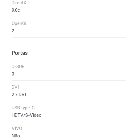
DirectX
9.0c
OpenGL
2
Portas
D-SUB
0
DVI
2 x DVI
USB type-C
HDTV/S-Video
VIVO
Não