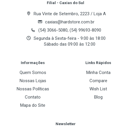
Filial - Caxias do Sul
Memória
Rua Vinte de Setembro, 2223 / Loja A
Base Clock
caxias@hardstore.com.br
1320MHz
(54) 3066-5080, (54) 99693-8090
Segunda à Sexta-feira - 9:00 às 18:00
Tamanho
Sábado das 09:00 às 12:00
256 MB
Post Your Review
Tipo
Informações
Links Rápidos
DDR3
Quem Somos
Minha Conta
BUS
Nossas Lojas
Compare
256 bits
Nossas Políticas
Wish List
Contato
Blog
Mapa do Site
API 3D
DirectX
Newsletter
9.0c