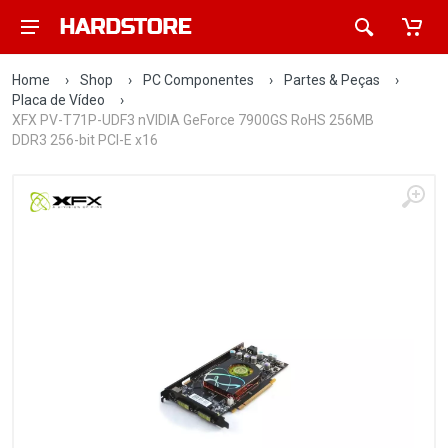
Home
›
Shop
›
PC Componentes
›
Partes & Peças
›
Placa de Vídeo
›
XFX PV-T71P-UDF3 nVIDIA GeForce 7900GS RoHS 256MB
DDR3 256-bit PCI-E x16