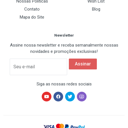
Nossas Políticas
Wish List
NVIDIA Geforce FX 5600(FX 5700)
Contato
Blog
NVIDIA Geforce FX 5500
Mapa do Site
NVIDIA Geforce FX 5200
NVIDIA Geforce4 MX Series
Newsletter
NVIDIA Geforce 6600 Series
Assine nossa newsletter e receba semanalmente nossas
NVIDIA Geforce FX 5700(Ultra) Series
novidades e promoções exclusivas!
NVIDIA Geforce FX 5950 Series
NVIDIA Geforce FX 5900 Series
Assinar
Seu e-mail
NVIDIA Geforce FX 5800 Series
NVIDIA Geforce4 TI 4 Series
Siga as nossas redes sociais
ATI Radeon X1800 Series
NVIDIA Geforce 9500 GT
NVIDIA Geforce 9400 GT
NVIDIA Geforce 7900 GT Series
NVIDIA Geforce 7800 GTX Series