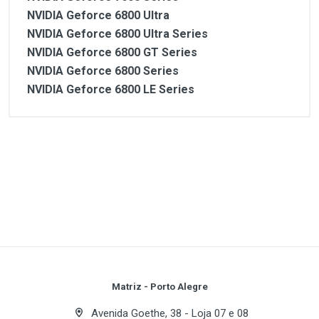
NVIDIA Geforce 6800 Ultra
NVIDIA Geforce 6800 Ultra Series
NVIDIA Geforce 6800 GT Series
NVIDIA Geforce 6800 Series
NVIDIA Geforce 6800 LE Series
Customer Reviews
Cooler para placa de vídeo:
1
(atual)
2
3
4
5
- Não gera ruído ou vibração no modo
silencioso.
Write A Review
- Puro cobre e material de base de alumínio,
garante excelente dissipação de calor.
Review Stars
Your Name
Matriz - Porto Alegre
- O fan instalada no dissipador (FHS) refrigera
não somente o chipset VGA e RAM VGA, mas
Avenida Goethe, 38 - Loja 07 e 08