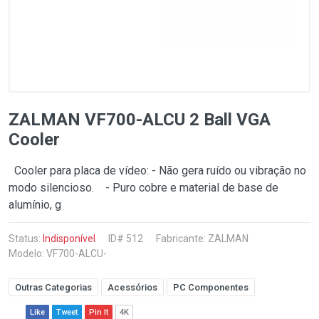
ZALMAN VF700-ALCU 2 Ball VGA
Cooler
Cooler para placa de vídeo: - Não gera ruído ou vibração no
modo silencioso. - Puro cobre e material de base de
alumínio, g
Status:
Indisponível
ID# 512
Fabricante:
ZALMAN
Modelo: VF700-ALCU-
Outras Categorias
Acessórios
PC Componentes
Like
Tweet
Pin It
4K