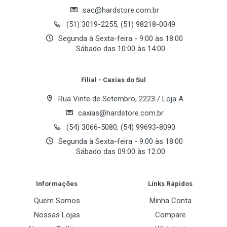
todos os outros componentes VGA.
sac@hardstore.com.br
Email Address
(51) 3019-2255, (51) 98218-0049
- Modo Silencioso e Normal.
Segunda à Sexta-feira - 9:00 às 18:00
Sábado das 10:00 às 14:00
Dimensões : 91 (L) x 126,4 (W) x 30 (H) mm
Your Review
Filial - Caxias do Sul
Tipo de Rolamento : 2 Ball-Bearing
Rua Vinte de Setembro, 2223 / Loja A
Peso : 180g Velocidade : 1,350 ~ 2,650 rpm ± 10%
caxias@hardstore.com.br
(54) 3066-5080, (54) 99693-8090
Matéria-prima : Puro Cobre e alumínio puro
Segunda à Sexta-feira - 9:00 às 18:00
Sábado das 09:00 às 12:00
Nível de Ruído : 18,5 ~ 28.5dBA ± 10%
Post Your Review
Compatibilidade:
Informações
Links Rápidos
Quem Somos
Minha Conta
ATI Radeon 9*** Series
Nossas Lojas
Compare
ATI Radeon X*** Series