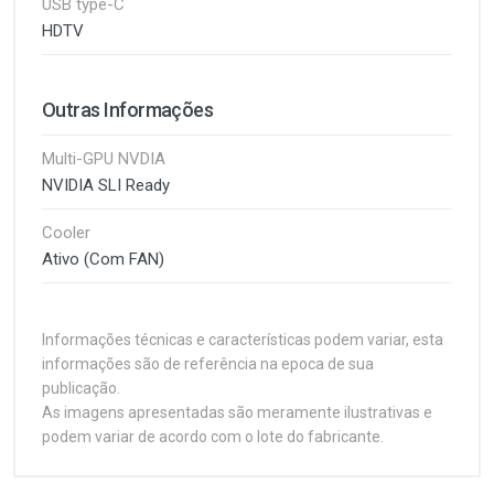
USB type-C
HDTV
Outras Informações
Multi-GPU NVDIA
NVIDIA SLI Ready
Cooler
Ativo (Com FAN)
Informações técnicas e características podem variar, esta
informações são de referência na epoca de sua
publicação.
As imagens apresentadas são meramente ilustrativas e
podem variar de acordo com o lote do fabricante.
Customer Reviews
NVIDIA GeForce 8600GTS GPU
256MB, 128-bit DDR3 Memory