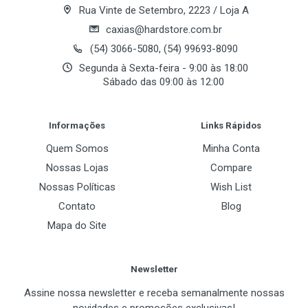
Rua Vinte de Setembro, 2223 / Loja A
caxias@hardstore.com.br
Memória
(54) 3066-5080, (54) 99693-8090
Segunda à Sexta-feira - 9:00 às 18:00
Base Clock
Sábado das 09:00 às 12:00
2000MHz
Post Your Review
Tamanho
Informações
Links Rápidos
256 MB
Quem Somos
Minha Conta
Tipo
Nossas Lojas
Compare
DDR3
Nossas Políticas
Wish List
Contato
Blog
BUS
Mapa do Site
128 bits
Newsletter
API 3D
Assine nossa newsletter e receba semanalmente nossas