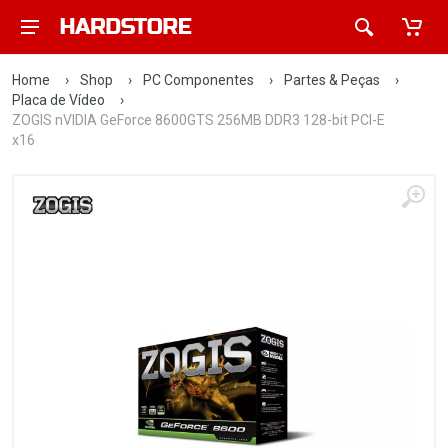
Home
›
Shop
›
PC Componentes
›
Partes & Peças
›
Placa de Vídeo
›
ZOGIS nVIDIA GeForce 8600GTS 256MB DDR3 128-bit PCI-E
x16