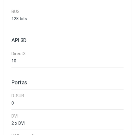
BUS
128 bits
API 3D
DirectX
10
Portas
D-SUB
0
DVI
2 x DVI