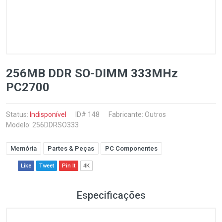
256MB DDR SO-DIMM 333MHz
PC2700
Status:
Indisponível
ID# 148
Fabricante:
Outros
Modelo: 256DDRSO333
Memória
Partes & Peças
PC Componentes
Like
Tweet
Pin It
4K
Especificações