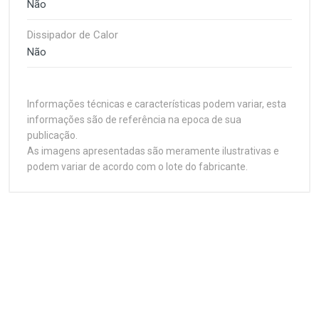
Não
Dissipador de Calor
Não
Informações técnicas e características podem variar, esta
informações são de referência na epoca de sua
publicação.
As imagens apresentadas são meramente ilustrativas e
podem variar de acordo com o lote do fabricante.
Customer Reviews
Especificações Técnicas
1
(atual)
2
3
4
5
Plataforma
Notebook
Capacidade
Write A Review