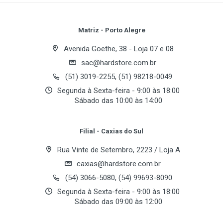
256 MB
Tipo de Memória
Review Stars
Your Name
Matriz - Porto Alegre
DDR SO-DIMM
Avenida Goethe, 38 - Loja 07 e 08
Frequência
sac@hardstore.com.br
Email Address
333MHz PC2700
(51) 3019-2255, (51) 98218-0049
Verificação de Erro
Segunda à Sexta-feira - 9:00 às 18:00
Sábado das 10:00 às 14:00
Não
Your Review
Dissipador de Calor
Filial - Caxias do Sul
Não
Rua Vinte de Setembro, 2223 / Loja A
caxias@hardstore.com.br
(54) 3066-5080, (54) 99693-8090
Segunda à Sexta-feira - 9:00 às 18:00
Sábado das 09:00 às 12:00
Post Your Review