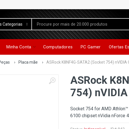
Minha Conta
Computadores
PC Gamer
Ofertas E
Peças
›
Placa mãe
›
ASRock K8NF4G-SATA2 (Socket 754) nVIDIA 
ASRock K8N
754) nVIDIA
Socket 754 for AMD Athlon™
6100 chipset nVidia nForce 