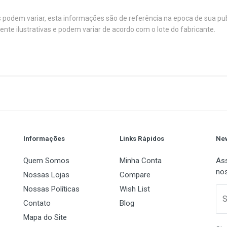
s podem variar, esta informações são de referência na epoca de sua pu
e ilustrativas e podem variar de acordo com o lote do fabricante.
nd Sempron processors
1
(atual)
2
3
4
5
Socket 754
AMD
Athlon 64 / Sempron
Informações
Links Rápidos
New
Quem Somos
Minha Conta
Ass
1000 MHz Hyper Transport (2000 MT/s)
nos
Nossas Lojas
Compare
Nossas Políticas
Wish List
 Name
Email Address
S
Contato
Blog
Mapa do Site
NVIDIA GeForce 6100