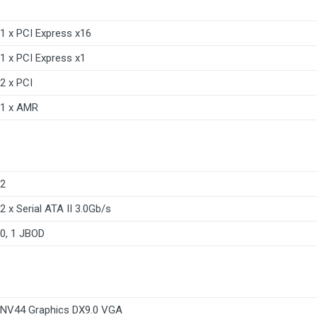
1 x PCI Express x16
1 x PCI Express x1
2 x PCI
1 x AMR
2
2 x Serial ATA II 3.0Gb/s
0, 1 JBOD
NV44 Graphics DX9.0 VGA