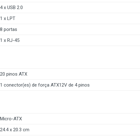
4 x USB 2.0
1 x LPT
8 portas
1 x RJ-45
20 pinos ATX
1 conector(es) de força ATX12V de 4 pinos
Micro-ATX
24.4 x 20.3 cm