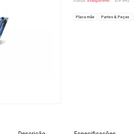
Status:
Indisponível
ID# 842
Placa mãe
Partes & Peças
Descrição
Especificações