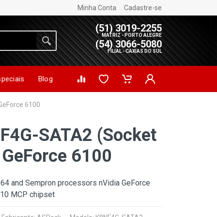
Minha Conta
Cadastre-se
(51) 3019-2255
MATRIZ - PORTO ALEGRE
(54) 3066-5080
FILIAL - CAXIAS DO SUL
speciais
Blog
GeForce 6100
F4G-SATA2 (Socket
 GeForce 6100
 64 and Sempron processors nVidia GeForce
410 MCP chipset