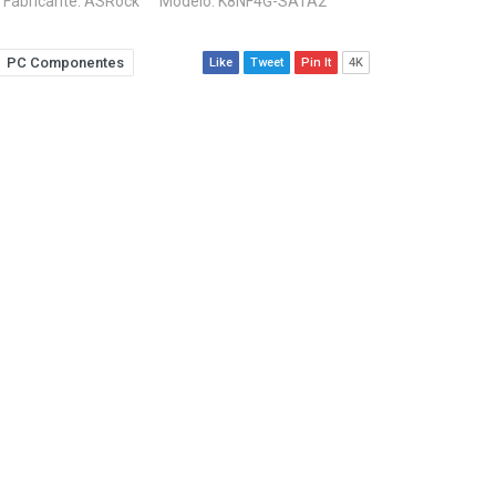
Fabricante:
ASRock
Modelo: K8NF4G-SATA2
PC Componentes
Like
Tweet
Pin It
4K