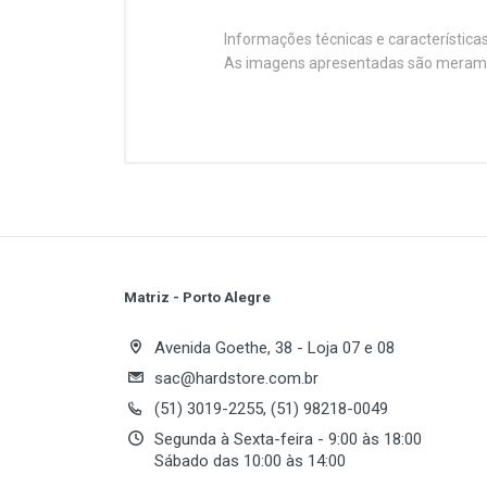
Informações técnicas e característica
As imagens apresentadas são merament
Customer Reviews
Socket 754 for AMD Athlon™ 64 a
nVidia GeForce 6100 chipset
nVidia nForce 410 MCP chipset
Processador
Soquete
Plataforma
Processador(es)
Matriz - Porto Alegre
suportado(s)
Write A Review
Avenida Goethe, 38 - Loja 07 e 08
BUS de Sistema
sac@hardstore.com.br
(51) 3019-2255, (51) 98218-0049
Review Stars
Your
Chipset
Segunda à Sexta-feira - 9:00 às 18:00
Sábado das 10:00 às 14:00
Chipset