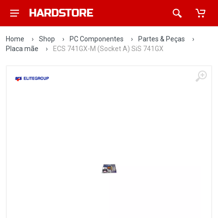
Home
›
Shop
›
PC Componentes
›
Partes & Peças
›
Placa mãe
›
ECS 741GX-M (Socket A) SiS 741GX