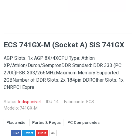
ECS 741GX-M (Socket A) SiS 741GX
AGP Slots: 1x AGP 8X/4XCPU Type: Athlon
XP/Athlon/Duron/SempronDDR Standard: DDR 333 (PC
2700)FSB: 333/266MHzMaximum Memory Supported:
2GBNumber of DDR Slots: 2x 184pin DDROther Slots: 1x
CNRPCI Expre
Status:
Indisponível
ID# 14
Fabricante:
ECS
Modelo: 741GX-M
Placa mãe
Partes & Peças
PC Componentes
Like
Tweet
Pin It
4K