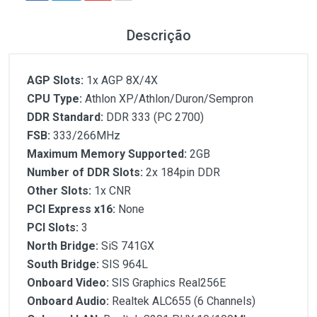
Descrição
AGP Slots:
1x AGP 8X/4X
CPU Type:
Athlon XP/Athlon/Duron/Sempron
DDR Standard:
DDR 333 (PC 2700)
FSB:
333/266MHz
Maximum Memory Supported:
2GB
Number of DDR Slots:
2x 184pin DDR
Other Slots:
1x CNR
PCI Express x16:
None
PCI Slots:
3
North Bridge:
SiS 741GX
South Bridge:
SIS 964L
Onboard Video:
SIS Graphics Real256E
Onboard Audio:
Realtek ALC655 (6 Channels)