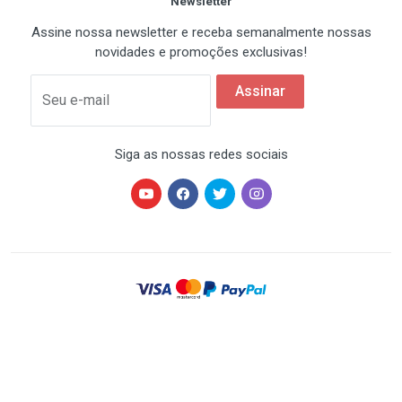
Newsletter
Assine nossa newsletter e receba semanalmente nossas
novidades e promoções exclusivas!
Assinar
Seu e-mail
Siga as nossas redes sociais
HARDSTORE® é uma marca registrada de HARDSTORE
COMÉRCIO IMP. EXP. DE EQUIP. DE INFORMÁTICA - CNPJ
07.350.337/0001-78 | Todos os direitos reservados. Os
preços anunciados neste site ou via e-mail
promocional podem ser alterados sem prévio aviso. A
HARDSTORE não é responsável por erros descritivos.