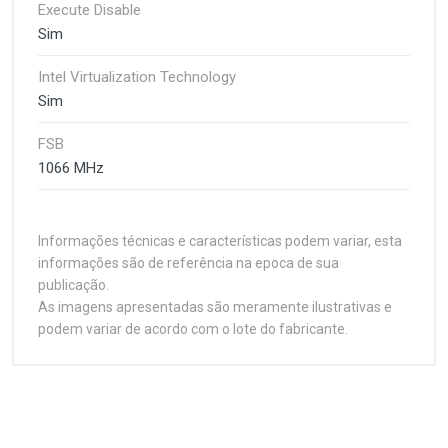
Execute Disable
Sim
Intel Virtualization Technology
Sim
FSB
1066 MHz
Informações técnicas e características podem variar, esta
informações são de referência na epoca de sua
publicação.
As imagens apresentadas são meramente ilustrativas e
podem variar de acordo com o lote do fabricante.
Customer Reviews
Especificações
1
(atual)
2
3
4
5