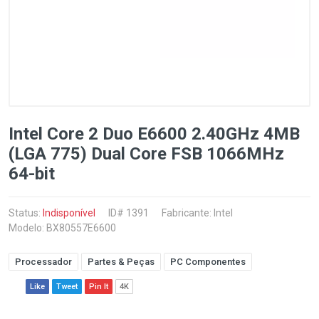
Intel Core 2 Duo E6600 2.40GHz 4MB
(LGA 775) Dual Core FSB 1066MHz
64-bit
Status:
Indisponível
ID# 1391
Fabricante:
Intel
Modelo: BX80557E6600
Processador
Partes & Peças
PC Componentes
Like
Tweet
Pin It
4K