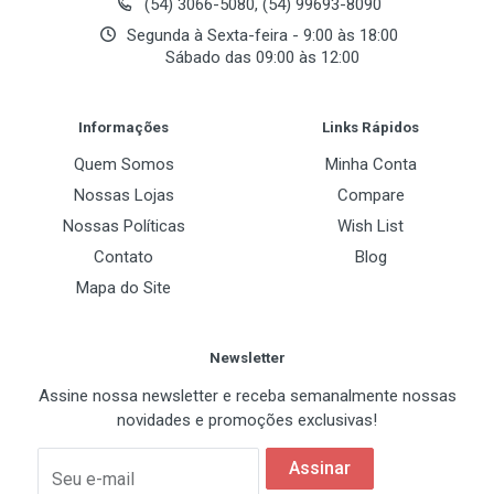
(54) 3066-5080, (54) 99693-8090
Segunda à Sexta-feira - 9:00 às 18:00
Sábado das 09:00 às 12:00
Tecnologia Intel
Post Your Review
EM64T
Informações
Links Rápidos
Sim
Quem Somos
Minha Conta
Enchanced Intel SpeedStep Technology
Nossas Lojas
Compare
Sim
Nossas Políticas
Wish List
Contato
Blog
Execute Disable
Sim
Mapa do Site
Intel Virtualization Technology
Newsletter
Sim
Assine nossa newsletter e receba semanalmente nossas
FSB
novidades e promoções exclusivas!
1066 MHz
Assinar
Seu e-mail