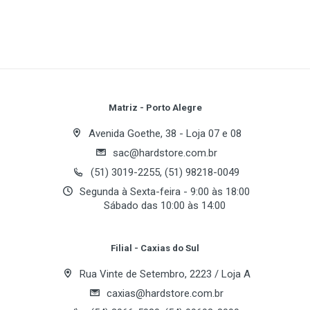
Fabricante
Intel
Série
Write A Review
Core 2 Duo
Soquete
Review Stars
Your Name
Matriz - Porto Alegre
Socket 775 LGA
Avenida Goethe, 38 - Loja 07 e 08
Núcleo
sac@hardstore.com.br
Email Address
Conroe
(51) 3019-2255, (51) 98218-0049
Velocidade
Segunda à Sexta-feira - 9:00 às 18:00
Sábado das 10:00 às 14:00
2.40 GHz
Your Review
L2 Cache
Filial - Caxias do Sul
4 MB
Rua Vinte de Setembro, 2223 / Loja A
Arquitetura
caxias@hardstore.com.br
65nm