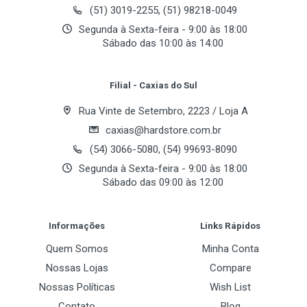
transmissões ao vivo. O design sem fio oferece
(51) 3019-2255, (51) 98218-0049
praticidade e liberdade de movimento, enquanto a
Segunda à Sexta-feira - 9:00 às 18:00
tecnologia avançada garante clareza sonora
Sábado das 10:00 às 14:00
Your Review
excepcional. Leve, portátil e fácil de usar, é perfeito
para criadores de conteúdo que buscam qualidade
Filial - Caxias do Sul
superior.
Rua Vinte de Setembro, 2223 / Loja A
Transforme suas produções com o AGOLD MCF-02!
caxias@hardstore.com.br
Instruções de Uso:
(54) 3066-5080, (54) 99693-8090
1. Conecte o receptor no seu aparelho
Segunda à Sexta-feira - 9:00 às 18:00
2. Pressione o botão do microfone lapela por 2
Sábado das 09:00 às 12:00
segundos
Post Your Review
3. Luz começará a piscar alternando vermelho e
Informações
Links Rápidos
verde
Quem Somos
Minha Conta
4. A luz ficará estática apenas verde
Nossas Lojas
Compare
5. PRONTO! Microfone conectado!
Nossas Políticas
Wish List
Especificações:
Contato
Blog