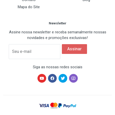
• Frequência: 2.4GHz
Mapa do Site
• Tensão de entrada: DC4.8 - 5.4V
• Conexão: Lightning. • Cor: Preto
Newsletter
• Capacidade Bateria: 80mAh
Assine nossa newsletter e receba semanalmente nossas
• Distância de transmissão: 20-30metros Itens
novidades e promoções exclusivas!
Inclusos: 1x Microfone Sem Fio Lapela. 1x Receptor.
1x Manual De Instruções. 1x Cabo USB De
Assinar
Seu e-mail
Carregamento
Siga as nossas redes sociais