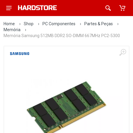
Home
›
Shop
›
PC Componentes
›
Partes & Peças
›
Memória
›
Memória Samsung 512MB DDR2 SO-DIMM 667MHz PC2-5300