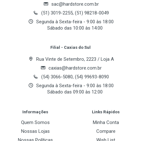
Frequência
sac@hardstore.com.br
Email Address
667MHz PC2-5300
(51) 3019-2255, (51) 98218-0049
Segunda à Sexta-feira - 9:00 às 18:00
Sábado das 10:00 às 14:00
Your Review
Filial - Caxias do Sul
Rua Vinte de Setembro, 2223 / Loja A
caxias@hardstore.com.br
(54) 3066-5080, (54) 99693-8090
Segunda à Sexta-feira - 9:00 às 18:00
Sábado das 09:00 às 12:00
Post Your Review
Informações
Links Rápidos
Quem Somos
Minha Conta
Nossas Lojas
Compare
Nossas Políticas
Wish List