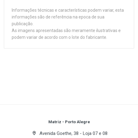
Informações técnicas e características podem variar, esta
informações são de referência na epoca de sua
publicação.
As imagens apresentadas são meramente ilustrativas e
podem variar de acordo com o lote do fabricante.
Customer Reviews
Memória Samsung 512MB DDR2 para notebooks
antigos
Especificações Técnicas
1
(atual)
2
3
4
5
Plataforma
Notebook
Capacidade
Write A Review
512 MB
Tipo de Memória
Review Stars
Your Name
Matriz - Porto Alegre
DDR2 SO-DIMM
Avenida Goethe, 38 - Loja 07 e 08